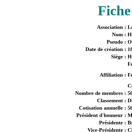
Fiche
Association
:
L
Nom
:
H
Pseudo
:
O
Date de création
:
1
Siège
:
H
F
Affiliation
:
F
C
Nombre de membres
:
5
Classement
:
Di
Cotisation annuelle
:
5
Président d'honneur
:
M
Présidente
:
Br
Vice-Présidente
:
C