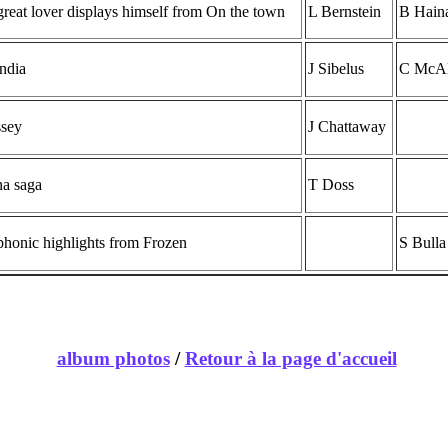
reat lover displays himself from On the town
L Bernstein
B Hain
ndia
J Sibelus
C McAl
sey
J Chattaway
na saga
T Doss
honic highlights from Frozen
S Bulla
album photos
/
Retour à la page d'accueil