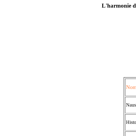
L'harmonie de
No
Nausi
Histo