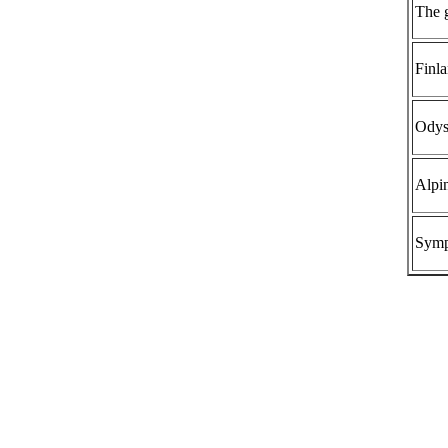
The g
Finla
Odys
Alpi
Symp