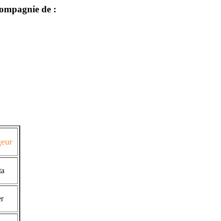
compagnie de :
geur
ta
r