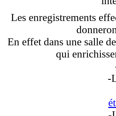
int
Les enregistrements effe
donneron
En effet dans une salle d
qui enrichisse
-La dyna
-L'étendue d
é
-La réverb